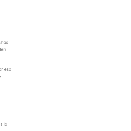
chas
eden
or eso
o
s la