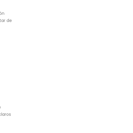
ión
tar de
e
claros