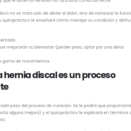
y que el sistema nervioso no funciona correctamente.
isco no se trata solo de aliviar el dolor, sino de restaurar la func
u quiropráctico le enseñará cómo manejar su condición y disfru
 sentado
ue mejorarán su bienestar (perder peso, optar por una dieta
 su gama de movimientos.
a hernia discal es un proceso
te
ada paso del proceso de curación. Se le pedirá que proporcion
ota alguna mejora) y el quiropráctico le explicará en términos 
nto.