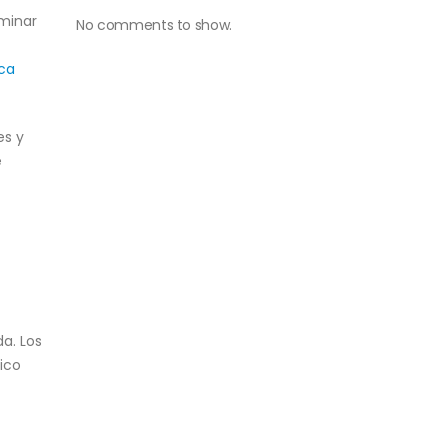
aminar
No comments to show.
ica
es y
e
da. Los
tico