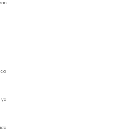
 han
ica
 ya
ida