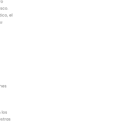
ro
isco.
ico, el
su
ones
 los
stras