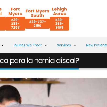
e
Fort
Lehigh
Fort Myers
l
Myers
Acres
South
239-
239-
239-737-
288-
369-
2190
7253
9109
Injuries We Treat
Services
New Patient
ca para la hernia discal?