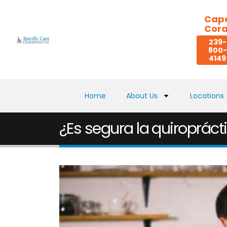
Cap
Cora
239-
800-
4149
Home
About Us
Locations
¿Es segura la quiroprácti