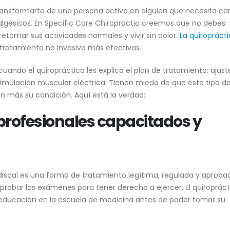
ransformarte de una persona activa en alguien que necesita c
lgésicos. En Specific Care Chiropractic creemos que no debes
retomar sus actividades normales y vivir sin dolor.
La
quiropráct
 tratamiento no invasivo más efectivas.
ndo el quiropráctico les explica el plan de tratamiento: ajust
imulación muscular eléctrica. Tienen miedo de que este tipo d
 más su condición. Aquí está la verdad:
 profesionales capacitados y
a discal es una forma de tratamiento legítima, regulada y aproba
 aprobar los exámenes para tener derecho a ejercer. El quiroprác
 educación en la escuela de medicina antes de poder tomar su