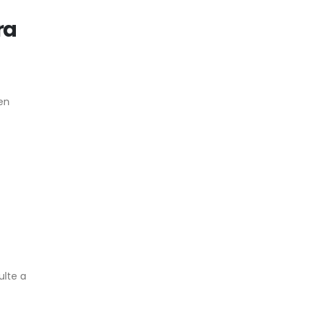
ra
en
ulte a