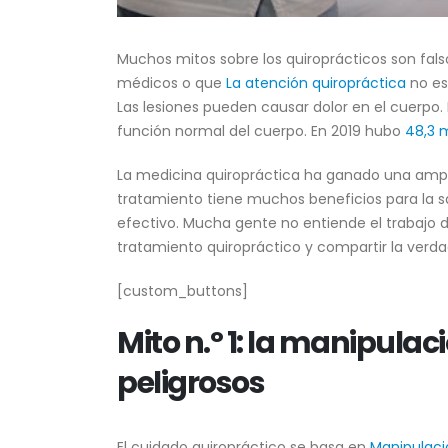
Muchos mitos sobre los quiroprácticos son fal
médicos o que
La atención quiropráctica
no es
Las lesiones pueden causar dolor en el cuerpo. 
función normal del cuerpo. En 2019 hubo
48,3 m
La medicina quiropráctica ha ganado una ampl
tratamiento tiene muchos beneficios para la sal
efectivo. Mucha gente no entiende el trabajo de
tratamiento quiropráctico y compartir la verda
[custom_buttons]
Mito n.º 1: la manipulac
peligrosos
El cuidado quiropráctico se basa en
Manipulaci