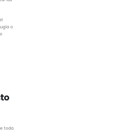
el
rugía o
lo
sto
te toda