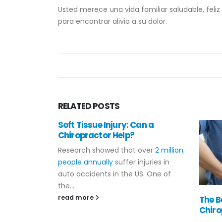
Usted merece una vida familiar saludable, feli
para encontrar alivio a su dolor.
RELATED
POSTS
Soft Tissue Injury: Can a
Chiropractor Help?
Research showed that over
2 million
people annually
suffer injuries in
auto accidents in the US. One of
the...
read more
yuda de la
The B
escoliosis
Chiro