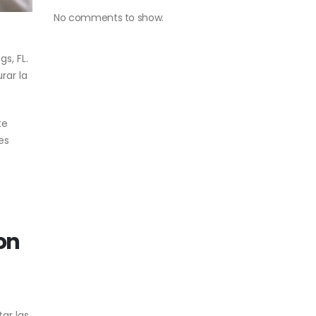
No comments to show.
s, FL.
rar la
te
es
son
ar las