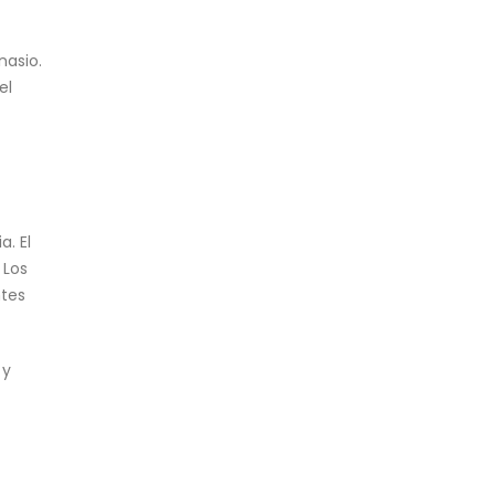
nasio.
el
. El
 Los
ntes
 y