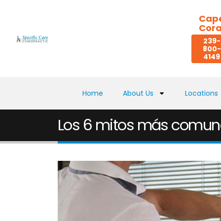
Cap
Cora
239-
800-
4149
Home
About Us
Locations
Los 6 mitos más comunes