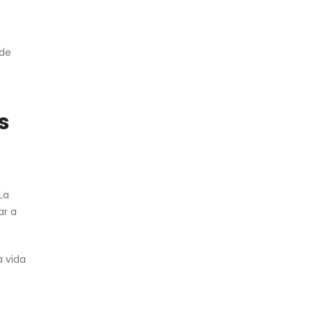
 de
s
La
ar a
a vida