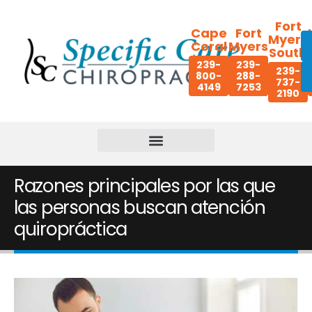
Fort
Cape
Fort
Myers
Coral
Myers
South
239-
239-
239-
800-
288-
737-
4149
7253
2190
Razones principales por las que
las personas buscan atención
quiropráctica